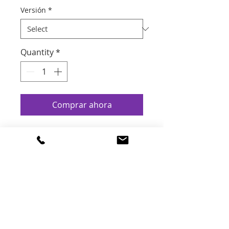
Versión
*
Quantity
*
Comprar ahora
Incluye envío GRATIS a todo
México.
(Usa el cupón: MARINA26)
Testimonial
"Mis hijos se identifican con
Incluye: 4 libros infantiles (4–
las situaciones de los
10 años